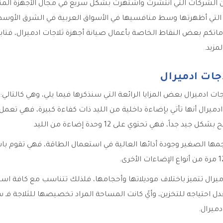
الشركات التي انتشرت واشتهرت بشكل سريع في مجال الأجهزة المنزل
 التي أظهرتها وسط منافسيها في الأسواق العربية في الشرق الأوسط
م بعض النقاط الخاصة بأعمال صيانة أجهزة ثلاجات ادميرال، فتابع
مزيد.
جات ادميرال
ات ادميرال بعض المزايا الرائعة التي سنذكرها فيما يلي، وهي كالتالي:
ادميرال أنها تأتي بإضاءة داخلية من الليد ذات كفاءة كبيرة، فهي تعمل ع
جيد جداً، فهي تحتوي على 12 وحدة إضاءة من الليد
مها الصغير وجودة أدائها العالية في استعمال الطاقة، فهي تقوم ب
دميرال تتميز باختلاف موديلاتها وأحجامها، فلذلك تتناسب مع كافة اس
احتياجه للتخزين، وأيً كانت المساحة المراد تخصيصها للثلاجة فـ 
ميرال.