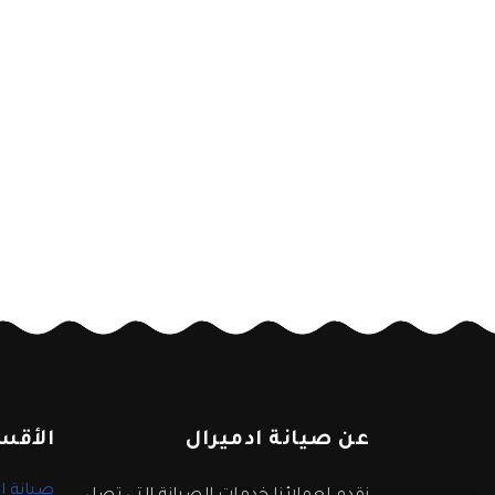
عن صيانة ادميرال
الأقس
صيانة ا