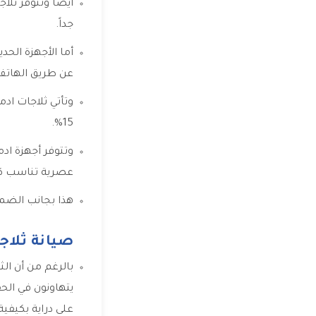
أيضاً وتتوفر ثل
جداً.
أما الأجهزة الحد
عن طريق الها
وتأتي ثلاجات ادم
15%.
وتتوفر أجهزة اد
عصرية تناسب كاف
هذا بجانب الضمان 
صيانة ثلاج
بالرغم من أن ال
يتهاونون في الح
على دراية بكيفية