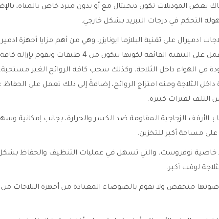
اك بعض الموديلات تكون ديجيتال مع أو بدون مبرد خاص بالمياه، بالإض
لة التحكم في درجات التبريد بشكل خارجي.
ات ادميرال على تقنية البلازما ايونايزر، وهي من أهم مزايا أجهزة ادميرا
البلازما ايونايزر تعمل على التنقية الفائقة لكونها تتكون من 4 طبقات 
جودة في الهواء داخل الثلاجة، وكذلك سحب كافة الروائح الغير مستحبة،
ة داخل الثلاجة ومنه امتزاج الروائح، إضافةً إلى ذلك تعمل على الحفاظ ع
التلف لفترات كبيرة.
 بـ الأرفف الزجاجية المقاومة ضد الكسر والحرارة، بجانب إمكانية وسه
لى مساحة أكبر للتخزين.
بـ خاصية نوفروست، والتي تسهل في عمليات التنظيف والحفاظ بشكل 
لاجة لوقت أكبر.
 صوتها منخفض ولا تقوم بالضوضاء المعتادة من أجهزة الثلاجات من ا