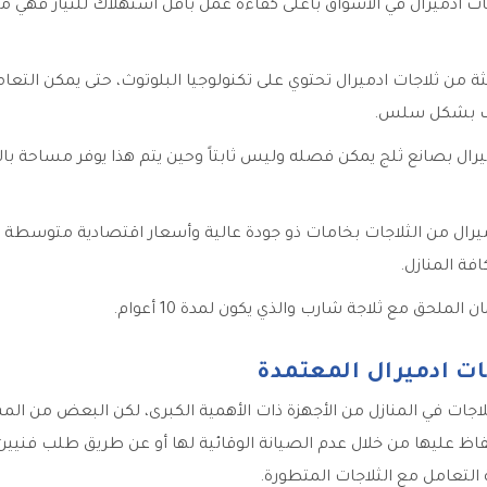
اجات ادميرال في الأسواق بأعلى كفاءة عمل بأقل استهلاك للتيار فهي م
يثة من ثلاجات ادميرال تحتوي على تكنولوجيا البلوتوث، حتى يمكن التعام
تف بشكل سلس.
يرال بصانع ثلج يمكن فصله وليس ثابتاً وحين يتم هذا يوفر مساحة بالف
ميرال من الثلاجات بخامات ذو جودة عالية وأسعار اقتصادية متوسطة
ة المنازل.
الملحق مع ثلاجة شارب والذي يكون لمدة 10 أعوام.
ات ادميرال المعتمدة
ثلاجات في المنازل من الأجهزة ذات الأهمية الكبرى، لكن البعض من ال
فاظ عليها من خلال عدم الصيانة الوقائية لها أو عن طريق طلب فنيين
 التعامل مع الثلاجات المتطورة.