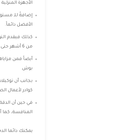
الأجهزة المنزلي
إضافةً للـ مستو
الأفضل دائماً.
كذلك فيقدم التو
من 6 أشهر حتى سنة حسب قطع الغيار المبدلة.
أيضاً فمن مزايا
بوش.
بجانب أن توكيلات
كوادر لأعمال الص
في حين أن الدقة
المنافسة، كما أ
يمكنك دائما الد