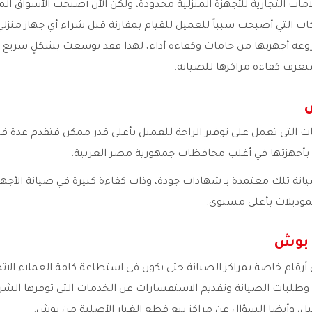
امات التجارية للأجهزة المنزلية محدودة، ولكن الآن أصبحت الأسواق ال
ركات التي أصبحت سبباً للعميل للقيام بمقارنة قبل شراء أي جهاز منزل
عة أجهزتها من خامات وكفاءة أداء، لهذا فقد توسعت بشكلٍ سريع 
سنعرف كفاءة مراكزها للصيانة.
التي تعمل على توفير الراحة للعميل بأعلى قدر ممكن فتقدم عدة فر
 بأجهزتها في أغلب محافظات جمهورية مصر العربية.
يانة تلك معتمدة بـ شهادات جودة، وذات كفاءة كبيرة في صيانة الأجه
موديلات بأعلى مستوى.
 بوش
رقام خاصة بمراكز الصيانة حتى يكون في استطاعة كافة العملاء ال
طلبات الصيانة وتقديم الاستفسارات عن الخدمات التي توفرها الشرك
ل، وأيضا السؤال عن مراكز بيع قطع الغيار الأصلية من بوش.