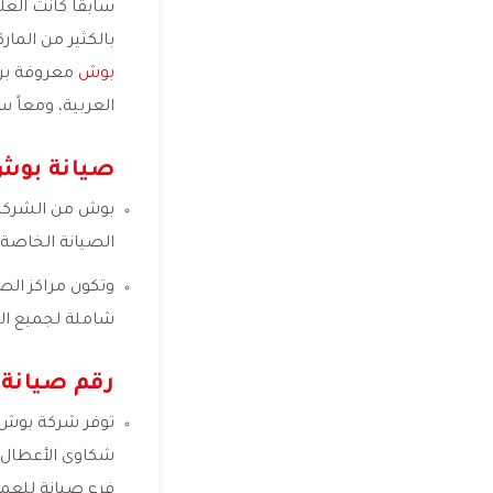
سابقاً كانت العل
بالكثير من الما
بوش
معروفة برو
العربية، ومعاً 
صيانة بوش
بوش من الشركات 
الصيانة الخاصة
وتكون مراكز الص
شاملة لجميع ال
رقم صيانة
توفر شركة بوش أ
شكاوى الأعطال و
فرع صيانة للعمي