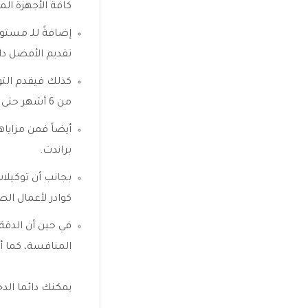
كافة الأجهزة ال
إضافةً للـ مستوى
تقديم الأفضل دائ
كذلك فيقدم التو
من 6 أشهر حتى سنة حسب قطع الغيار المبدلة.
أيضاً فمن مزايا
براندت.
بجانب أن توكيلات
كوادر لأعمال الص
في حين أن الدقة
المنافسة، كما أ
يمكنك دائما الد