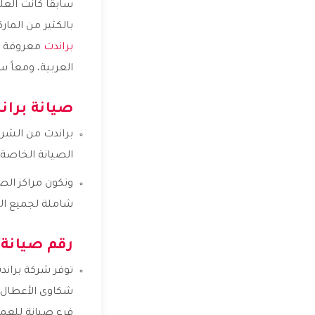
سابقاً كانت العل
بالكثير من الما
براندت
معروفة بر
العربية، ومعاً 
صيانة بران
براندت من الشرك
الصيانة الخاصة
وتكون مراكز الص
شاملة لجميع ال
رقم صيانة 
توفر شركة براند
شكاوى الأعطال و
فرع صيانة للعمي