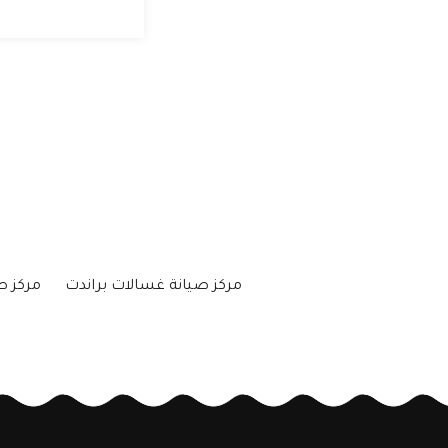
مركز صيانة غسالات براندت
مركز ص