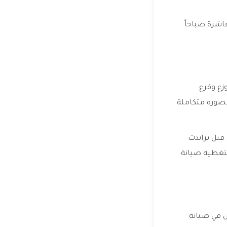
عاشرة صباحاً
زع وفرع
بصورة متكاملة
 قبل براندت
 بتغطية صيانة
ن في صيانة