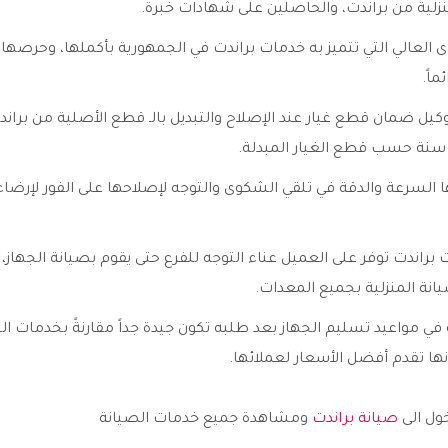
منزلية من براندت، والحاصلين على شهادات خبرة.
 العالي التي تتميز به خدمات براندت في الجمهورية بأكملها، وحرصها ا
ماً.
كيل ضمان قطع غيار عند الإصلاح والتبديل بالـ قطع الأصلية من براند
ها السرعة والدقة في تلقي الشكوى والتوجه لإصلاحها على الفور لإرضا
 براندت توفر على العميل عناء التوجه للفرع حتى يقوم بصيانة الجهاز، 
يانة المنزلية بجميع المعدات.
 في مواعيد تسليم الجهاز بعد طلبه تكون جيدة جداً مقارنةً بخدمات ا
نها تقدم أفضل الأسعار لعملائها.
خول الى
صيانة براندت
ومشاهدة جميع خدمات الصيانة