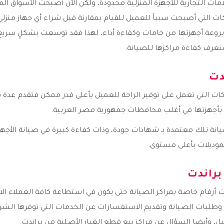
امات التجارية للأجهزة المنزلية محدودة، ولكن الآن أصبحت الأسواق ال
ركات التي أصبحت سبباً للعميل للقيام بمقارنة قبل شراء أي جهاز منزل
وعة أجهزتها من خامات وكفاءة أداء، لهذا فقد توسعت بشكلٍ سري
سنعرف كفاءة مراكزها للصيانة.
دت
ات التي تعمل على توفير الراحة للعميل بأعلى قدر ممكن فتقدم عدة 
 بأجهزتها في أغلب محافظات جمهورية مصر العربية.
يانة تلك معتمدة بـ شهادات جودة، وذات كفاءة كبيرة في صيانة الأجه
موديلات بأعلى مستوى.
براندت
ت أرقام خاصة بمراكز الصيانة حتى يكون في استطاعة كافة العملاء ا
طلبات الصيانة وتقديم الاستفسارات عن الخدمات التي توفرها الشرك
ل، وأيضا السؤال عن مراكز بيع قطع الغيار الأصلية من براندت.