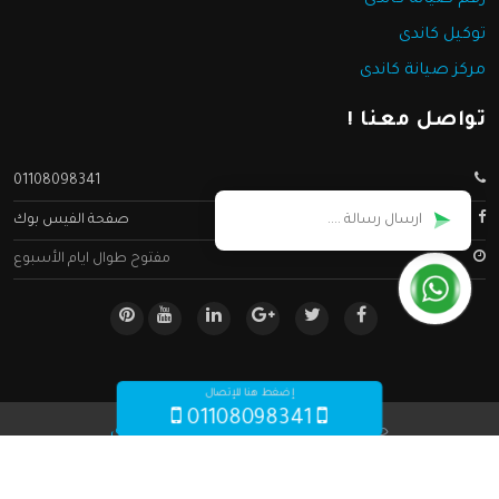
توكيل كاندى
مركز صيانة كاندى
تواصل معنا !
01108098341
صفحة الفيس بوك
مفتوح طوال ايام الأسبوع
إضغط هنا للإتصال
01108098341
جميع الحقوق محفوظه ©
صيانة كاندى