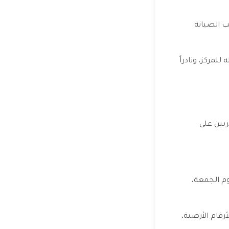
دم عروض على طلب الصيانة
لمركز، ونادراً
ربين على
وم الجمعة،
رقام الأرضية،