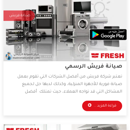
صيانة فريش
صيانة فريش الرسمي
تعتبر شركة فريش من أفضل الشركات التي تقوم بعمل
صيانة فورية للأجهزة المنزلية، وكذلك لديها حل لجميع
المشاكل التي قد تواجه العملاء، حيث تمتلك أفضل
المهندسين والخبراء المتخصصين في صيانة جميع الأجهزة
قراءة المزيد ...
الكهربائية، واعتماداً على آراء الكثير من العملاء فهي الأفضل
دائمًا في عمليات الصيانة، وسوف نعرض لكم مميزات شركة
فريش، فتابعونا.