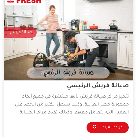
صيانة فريش
صيانة فريش الرئيسي
تتميز مراكز صيانة فريش بأنها منتشرة في جميع أنحاء
جمهورية مصر العربية، وذلك يسهل الكثير من الجهد على
العميل الذي يتعامل معهم، وكذلك تقدم مراكز الصيانة
قطع غيار أصلية وخدمات صيانة بأقل الأسعار الممكنة،
قراءة المزيد ...
ولذلك يفضل التعامل معها الكثير من العملاء، وسوف
نوضح لكم أهم المميزات التي تمتلكها شركة فريش.