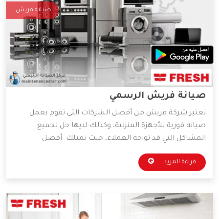
صيانة فريش
صيانة فريش الرسمي
تعتبر شركة فريش من أفضل الشركات التي تقوم بعمل
صيانة فورية للأجهزة المنزلية، وكذلك لديها حل لجميع
المشاكل التي قد تواجه العملاء، حيث تمتلك أفضل
المهندسين والخبراء المتخصصين في صيانة جميع الأجهزة
قراءة المزيد ...
الكهربائية، واعتماداً على آراء الكثير من العملاء فهي الأفضل
دائمًا في عمليات الصيانة، وسوف نعرض لكم مميزات شركة
فريش، فتابعونا.