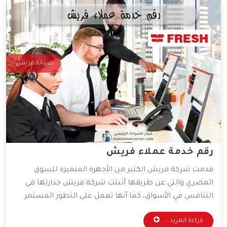
صيانة فريش
رقم خدمة عملاء فريش
قدمت شركة فريش الكثير من الأجهزة المتميزة للسوق
المصري والتي عن طريقها أثبتت شركة فريش جدارتها في
التنافس في الأسواق، كما أنها تعمل على التطور المستمر
لأجهزتها المتوفرة، و ذلك للعمل على راحة العميل بأكبر كم
قراءة المزيد ...
من التطور التكنولوجي، وقد وفرت الشركة خدمات مهمة