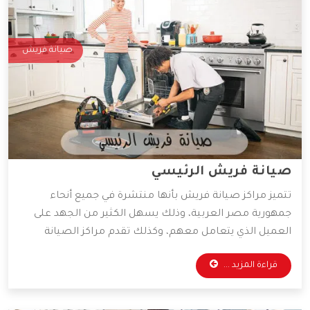
صيانة فريش
صيانة فريش الرئيسي
تتميز مراكز صيانة فريش بأنها منتشرة في جميع أنحاء
جمهورية مصر العربية، وذلك يسهل الكثير من الجهد على
العميل الذي يتعامل معهم، وكذلك تقدم مراكز الصيانة
قطع غيار أصلية وخدمات صيانة بأقل الأسعار الممكنة،
قراءة المزيد ...
ولذلك يفضل التعامل معها الكثير من العملاء، وسوف
نوضح لكم أهم المميزات التي تمتلكها شركة فريش.