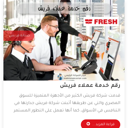
صيانة فريش
رقم خدمة عملاء فريش
قدمت شركة فريش الكثير من الأجهزة المتميزة للسوق
المصري والتي عن طريقها أثبتت شركة فريش جدارتها في
التنافس في الأسواق، كما أنها تعمل على التطور المستمر
لأجهزتها المتوفرة، و ذلك للعمل على راحة العميل بأكبر كم
قراءة المزيد ...
من التطور التكنولوجي، وقد وفرت الشركة خدمات مهمة