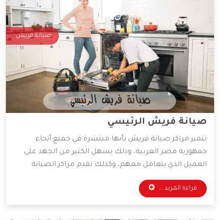
صيانة فريش
صيانة فريش الرئيسي
تتميز مراكز صيانة فريش بأنها منتشرة في جميع أنحاء
جمهورية مصر العربية، وذلك يسهل الكثير من الجهد على
العميل الذي يتعامل معهم، وكذلك تقدم مراكز الصيانة
قطع غيار أصلية وخدمات صيانة بأقل الأسعار الممكنة،
قراءة المزيد ...
ولذلك يفضل التعامل معها الكثير من العملاء، وسوف
نوضح لكم أهم المميزات التي تمتلكها شركة فريش.