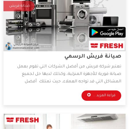
صيانة فريش
صيانة فريش الرسمي
تعتبر شركة فريش من أفضل الشركات التي تقوم بعمل
صيانة فورية للأجهزة المنزلية، وكذلك لديها حل لجميع
المشاكل التي قد تواجه العملاء، حيث تمتلك أفضل
المهندسين والخبراء المتخصصين في صيانة جميع الأجهزة
قراءة المزيد ...
الكهربائية، واعتماداً على آراء الكثير من العملاء فهي الأفضل
دائمًا في عمليات الصيانة، وسوف نعرض لكم مميزات شركة
فريش، فتابعونا.