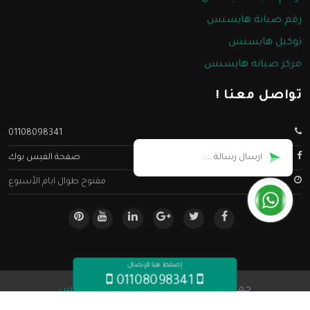
رقم صيانة هايسنس
توكيل هايسنس
مركز صيانة هايسنس
تواصل معنا !
01108098341
صفحة الفيس بوك
مفتوح طوال ايام الأسبوع
إضغط هنا للإتصال
01108098341
جميع الحقوق محفوظه ©
صيانة هايسنس