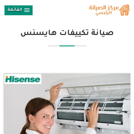
القائمة
صيانة تكييفات هايسنس