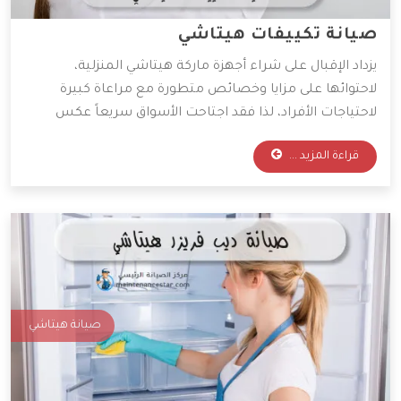
صيانة تكييفات هيتاشي
يزداد الإقبال على شراء أجهزة ماركة هيتاشي المنزلية،
لاحتوائها على مزايا وخصائص متطورة مع مراعاة كبيرة
لاحتياجات الأفراد، لذا فقد اجتاحت الأسواق سريعاً عكس
ماركات أخرى ما زالت حتى الآن غير معروفة لدى العديد، وتأتي
قراءة المزيد ...
هيتاشي بخدمات أيضاً رائعة كـ كفاءة أجهزتها بين
المنافسين، وهذا سنعرفه معاً بهذا المقال.
صيانة هيتاشي