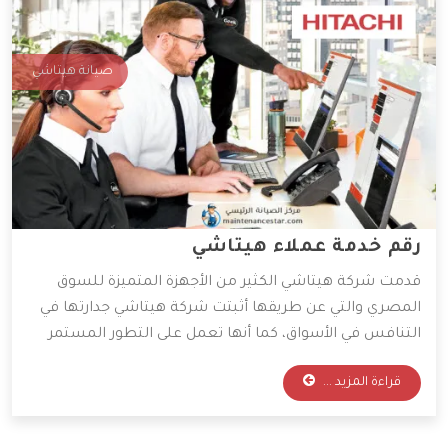
صيانة هيتاشي
رقم خدمة عملاء هيتاشي
قدمت شركة هيتاشي الكثير من الأجهزة المتميزة للسوق
المصري والتي عن طريقها أثبتت شركة هيتاشي جدارتها في
التنافس في الأسواق، كما أنها تعمل على التطور المستمر
لأجهزتها المتوفرة، و ذلك للعمل على راحة العميل بأكبر كم
قراءة المزيد ...
من التطور التكنولوجي، وقد وفرت الشركة خدمات مهمة
سنعرفها من خلال المقال التالي.