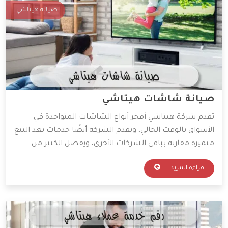
صيانة هيتاشي
صيانة شاشات هيتاشي
تقدم شركة هيتاشي أفخر أنواع الشاشات المتواجدة في
الأسواق بالوقت الحالي، وتقدم الشركة أيضًا خدمات بعد البيع
متميزة مقارنة بباقي الشركات الأخرى، ويفضل الكثير من
العملاء التعامل مع هذه الشركة لأنها تكون حريصة على
قراءة المزيد ...
كسب ثقة العملاء واكتساب عملاء جدد، وسوف نعرض لكم
في هذه المقالة أهم المعلومات التي تخص صيانة شاشات
هيتاشي.