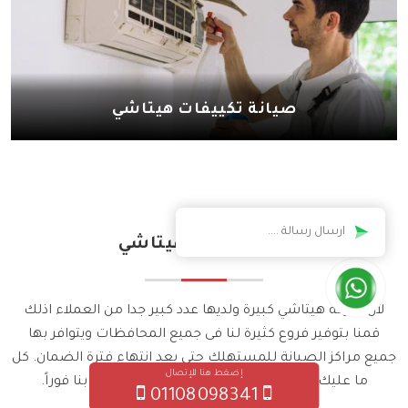
صيانة تكييفات هيتاشي
مراكز وفروع هيتاشي
لأن شركة هيتاشي كبيرة ولديها عدد كبير جدا من العملاء اذلك
قمنا بتوفير فروع كثيرة لنا فى جميع المحافظات ويتوافر بها
جميع مراكز الصيانة للمستهلك حتى بعد انتهاء فترة الضمان. كل
إضغط هنا للإتصال
ما عليك هو التوجه الى أقرب فرع لك او الإتصال بنا فوراً.
01108098341