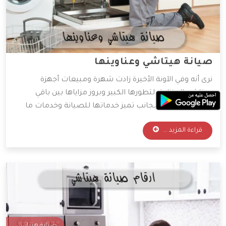
صيانة هيتاشي وعناوينها
نرى أنه وفي الآونة الأخيرة زادت شهرة ومبيعات أجهزة
هيتاشي المنزلية، لتطورها الكبير وبروز مزاياها بين باقي
العلامات الأخرى، بجانب تميز خدماتها للصيانة وخدمات ما
بعد البيع والكثير من أسباب اختيار العميل لها وثقته الكبيرة
قراءة المزيد ...
بها وبما تنتجه، وفي هذا المقال سنقوم بتوضيح أماكن
والخدمات المتوفرة للصيانة.