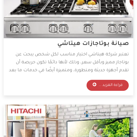
صيانة بوتاجازات هيتاشي
تعتبر شركة هيتاشي اختيار مناسب لكل شخص يبحث عن
بوتاجاز مميز وبأقل سعر، وذلك لأنها دائمًا تكون حريصة أن
تقدم أجهزة حديثة ومتطورة، ومتميزة أيضًا في خدمات ما بعد
البيع، ويعتبر الاهتمام بخدمات ما بعد البيع من أهم خطوات
قراءة المزيد ...
لنجاح الشركات، ولذلك سوف نوضح لكم أهم المعلومات
التي تخص صيانة بوتاجازات هيتاشي