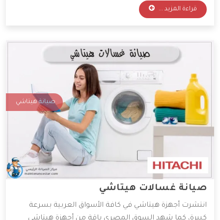
قراءة المزيد ...
وكفاءة أداء، لهذا فقد توسعت بشكلٍ سريع في السوق
العربية، ومعاً سنعرف كفاءة مراكزها للصيانة.
صيانة هيتاشي
صيانة غسالات هيتاشي
انتشرت أجهزة هيتاشي في كافة الأسواق العربية بسرعة
كبيرة، كما شهد السوق المصري باقة من أجهزة هيتاشي