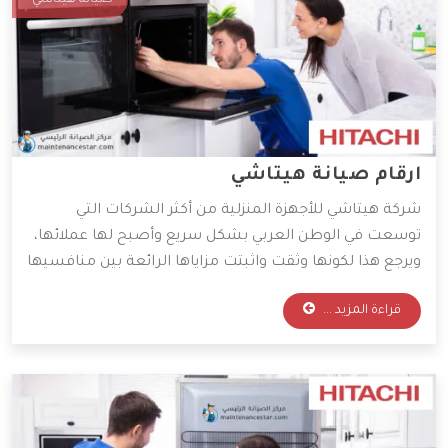
صيانة هيتاشي
ارقام صيانة هيتاشي
شركة هيتاشي للأجهزة المنزلية من أكثر الشركات التي
توسعت في الوطن العربي بشكل سريع وأصبح لها عملائها،
ويرجع هذا لكونها وثقت واثبتت مزاياها الرائعة بين منافسيها
من العلامات الأخرى، لذا هناك العديد من المستهلكين
قراءة المزيد ...
يتساءلون حول أرقام صيانة أجهزة هيتاشي، وهذا ما سنذكره
من خلال مقالنا التالي، فتابعوا.