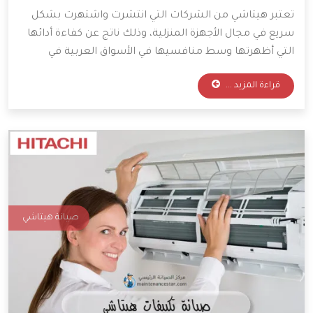
تعتبر هيتاشي من الشركات التي انتشرت واشتهرت بشكل
سريع في مجال الأجهزة المنزلية، وذلك ناتج عن كفاءة أدائها
التي أظهرتها وسط منافسيها في الأسواق العربية في
الشرق الأوسط، لهذا سنضيف لمعلوماتكم بعض النقاط
قراءة المزيد ...
الخاصة بأعمال صيانة أجهزة ثلاجات هيتاشي، فتابعوا معنا
هذا المقال لمعرفة المزيد.
صيانة هيتاشي