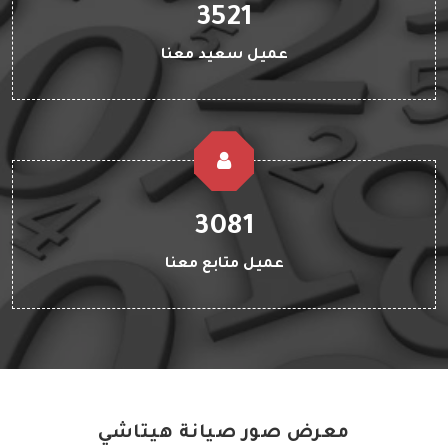
3521
عميل سعيد معنا
3081
عميل متابع معنا
معرض صور صيانة هيتاشي