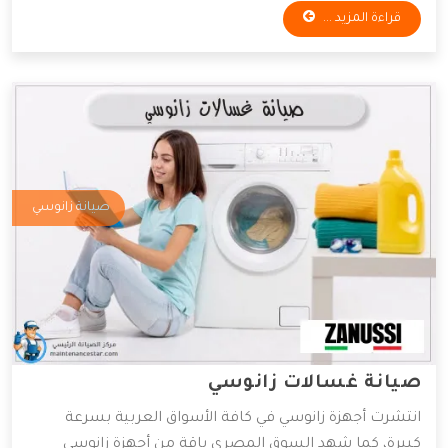
قراءة المزيد ...
وكفاءة أداء، لهذا فقد توسعت بشكلٍ سريع في السوق
العربية، ومعاً سنعرف كفاءة مراكزها للصيانة.
صيانة زانوسي
صيانة غسالات زانوسي
انتشرت أجهزة زانوسي في كافة الأسواق العربية بسرعة
كبيرة، كما شهد السوق المصري باقة من أجهزة زانوسي