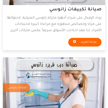
صيانة تكييفات زانوسي
يزداد الإقبال على شراء أجهزة ماركة زانوسي المنزلية، لاحتوائها
على مزايا وخصائص متطورة مع مراعاة كبيرة لاحتياجات
الأفراد، لذا فقد اجتاحت الأسواق سريعاً عكس ماركات أخرى
ما زالت حتى الآن غير معروفة لدى العديد، وتأتي زانوسي
قراءة المزيد ...
بخدمات أيضاً رائعة كـ كفاءة أجهزتها بين المنافسين، وهذا
سنعرفه معاً بهذا المقال.
صيانة زانوسي