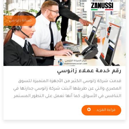
صيانة زانوسي
رقم خدمة عملاء زانوسي
قدمت شركة زانوسي الكثير من الأجهزة المتميزة للسوق
المصري والتي عن طريقها أثبتت شركة زانوسي جدارتها في
التنافس في الأسواق، كما أنها تعمل على التطور المستمر
لأجهزتها المتوفرة، و ذلك للعمل على راحة العميل بأكبر كم
قراءة المزيد ...
من التطور التكنولوجي، وقد وفرت الشركة خدمات مهمة
سنعرفها من خلال المقال التالي.