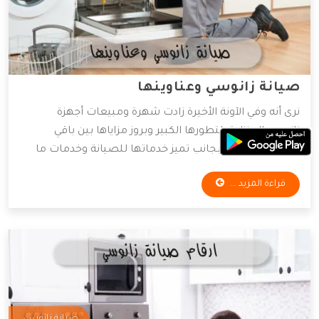
صيانة زانوسي وعناوينها
نرى أنه وفي الآونة الأخيرة زادت شهرة ومبيعات أجهزة
زانوسي المنزلية، لتطورها الكبير وبروز مزاياها بين باقي
العلامات الأخرى، بجانب تميز خدماتها للصيانة وخدمات ما
بعد البيع والكثير من أسباب اختيار العميل لها وثقته الكبيرة
قراءة المزيد ...
بها وبما تنتجه، وفي هذا المقال سنقوم بتوضيح أماكن
والخدمات المتوفرة للصيانة.