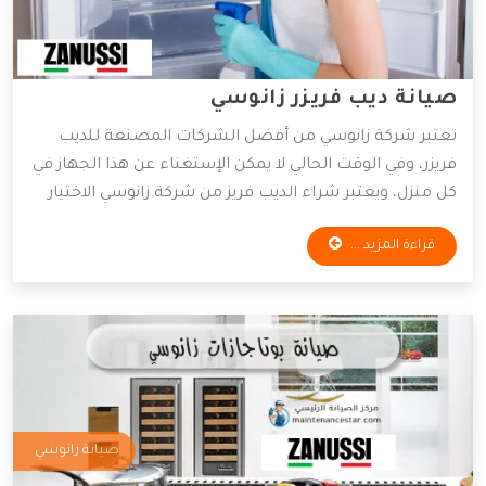
صيانة ديب فريزر زانوسي
تعتبر شركة زانوسي من أفضل الشركات المصنعة للديب
فريزر، وفي الوقت الحالي لا يمكن الإستغناء عن هذا الجهاز في
كل منزل، ويعتبر شراء الديب فريز من شركة زانوسي الاختيار
الأمثل للعديد من العملاء، وسوف نوضح لكم في هذه المقالة
قراءة المزيد ...
أهم الخدمات المقدمة من شركة زانوسي وصيانة الديب فريزر.
صيانة زانوسي