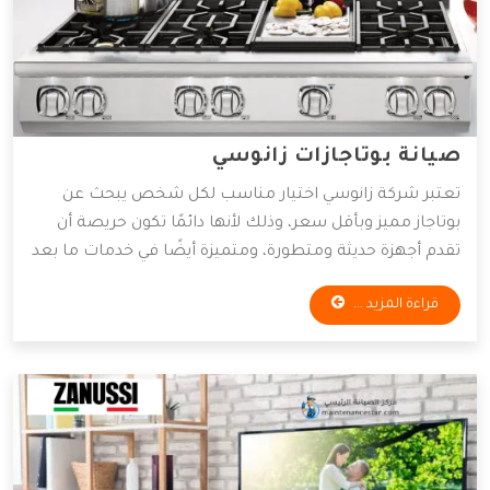
صيانة بوتاجازات زانوسي
تعتبر شركة زانوسي اختيار مناسب لكل شخص يبحث عن
بوتاجاز مميز وبأقل سعر، وذلك لأنها دائمًا تكون حريصة أن
تقدم أجهزة حديثة ومتطورة، ومتميزة أيضًا في خدمات ما بعد
البيع، ويعتبر الاهتمام بخدمات ما بعد البيع من أهم خطوات
قراءة المزيد ...
لنجاح الشركات، ولذلك سوف نوضح لكم أهم المعلومات
التي تخص صيانة بوتاجازات زانوسي