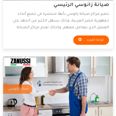
صيانة زانوسي الرئيسي
تتميز مراكز صيانة زانوسي بأنها منتشرة في جميع أنحاء
جمهورية مصر العربية، وذلك يسهل الكثير من الجهد على
العميل الذي يتعامل معهم، وكذلك تقدم مراكز الصيانة
قطع غيار أصلية وخدمات صيانة بأقل الأسعار الممكنة،
قراءة المزيد ...
ولذلك يفضل التعامل معها الكثير من العملاء، وسوف
نوضح لكم أهم المميزات التي تمتلكها شركة زانوسي.
صيانة زانوسي