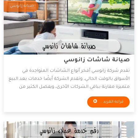
صيانة زانوسي
صيانة شاشات زانوسي
تقدم شركة زانوسي أفخر أنواع الشاشات المتواجدة في
الأسواق بالوقت الحالي، وتقدم الشركة أيضًا خدمات بعد البيع
متميزة مقارنة بباقي الشركات الأخرى، ويفضل الكثير من
العملاء التعامل مع هذه الشركة لأنها تكون حريصة على
قراءة المزيد ...
كسب ثقة العملاء واكتساب عملاء جدد، وسوف نعرض لكم
في هذه المقالة أهم المعلومات التي تخص صيانة شاشات
زانوسي.