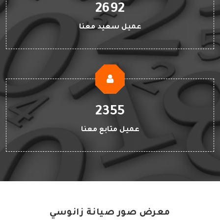
2692
عميل سعيد معنا
2355
عميل متابع معنا
معرض صور صيانة زانوسي