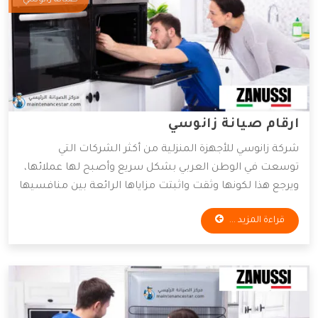
صيانة زانوسي
ارقام صيانة زانوسي
شركة زانوسي للأجهزة المنزلية من أكثر الشركات التي
توسعت في الوطن العربي بشكل سريع وأصبح لها عملائها،
ويرجع هذا لكونها وثقت واثبتت مزاياها الرائعة بين منافسيها
من العلامات الأخرى، لذا هناك العديد من المستهلكين
قراءة المزيد ...
يتساءلون حول أرقام صيانة أجهزة زانوسي، وهذا ما سنذكره
من خلال مقالنا التالي، فتابعوا.