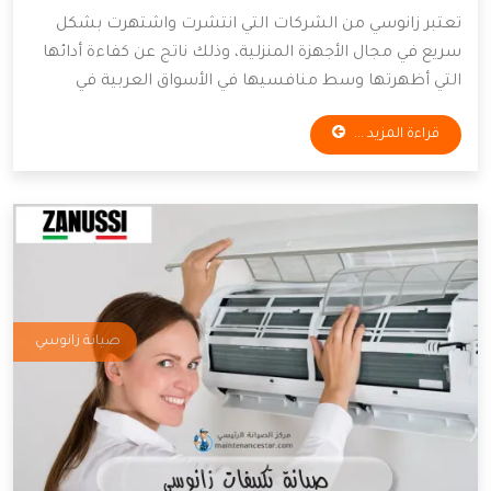
تعتبر زانوسي من الشركات التي انتشرت واشتهرت بشكل
سريع في مجال الأجهزة المنزلية، وذلك ناتج عن كفاءة أدائها
التي أظهرتها وسط منافسيها في الأسواق العربية في
الشرق الأوسط، لهذا سنضيف لمعلوماتكم بعض النقاط
قراءة المزيد ...
الخاصة بأعمال صيانة أجهزة ثلاجات زانوسي، فتابعوا معنا
هذا المقال لمعرفة المزيد.
صيانة زانوسي