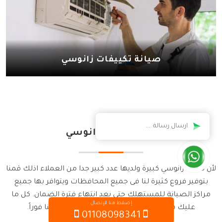
صيانة تكييفات زانوسي
مراكز وفروع زانوسي
لأن شركة زانوسي كبيرة ولديها عدد كبير جدا من العملاء اذلك قمنا
بتوفير فروع كثيرة لنا فى جميع المحافظات ويتوافر بها جميع
مراكز الصيانة للمستهلك حتى بعد انتهاء فترة الضمان. كل ما
إضغط هنا للإتصال
عليك هو التوجه الى أقرب فرع لك او الإتصال بنا فوراً.
01108098341