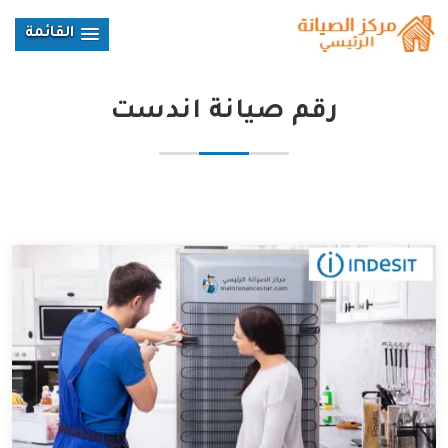
القائمة
رقم صيانة اندست