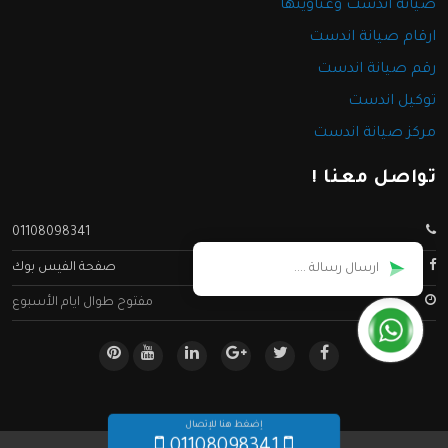
صيانة اندست وعناوينها
ارقام صيانة اندست
رقم صيانة اندست
توكيل اندست
مركز صيانة اندست
تواصل معنا !
01108098341
صفحة الفيس بوك
مفتوح طوال ايام الأسبوع
إضغط هنا للإتصال