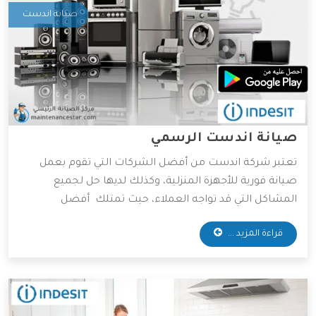
صيانة اندست
صيانة اندست الرسمي
تعتبر شركة اندست من أفضل الشركات التي تقوم بعمل
صيانة فورية للأجهزة المنزلية، وكذلك لديها حل لجميع
المشاكل التي قد تواجه العملاء، حيث تمتلك أفضل
المهندسين والخبراء المتخصصين في صيانة جميع الأجهزة
قراءة المزيد ...
الكهربائية، واعتماداً على آراء الكثير من العملاء فهي الأفضل
دائمًا في عمليات الصيانة، وسوف نعرض لكم مميزات شركة
اندست، فتابعونا.