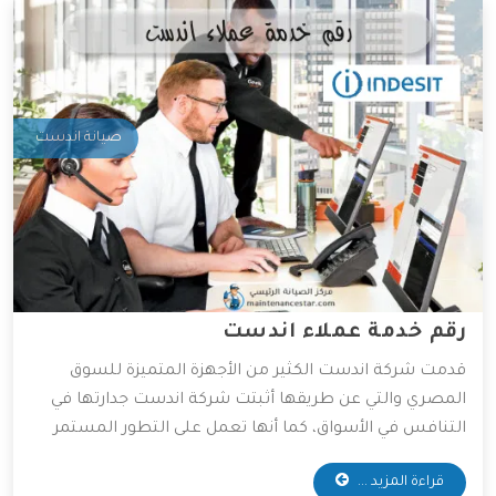
صيانة اندست
رقم خدمة عملاء اندست
قدمت شركة اندست الكثير من الأجهزة المتميزة للسوق
المصري والتي عن طريقها أثبتت شركة اندست جدارتها في
التنافس في الأسواق، كما أنها تعمل على التطور المستمر
لأجهزتها المتوفرة، و ذلك للعمل على راحة العميل بأكبر كم
قراءة المزيد ...
من التطور التكنولوجي، وقد وفرت الشركة خدمات مهمة