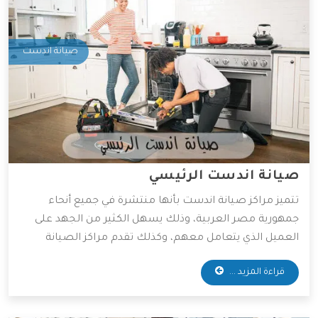
صيانة اندست
صيانة اندست الرئيسي
تتميز مراكز صيانة اندست بأنها منتشرة في جميع أنحاء
جمهورية مصر العربية، وذلك يسهل الكثير من الجهد على
العميل الذي يتعامل معهم، وكذلك تقدم مراكز الصيانة
قطع غيار أصلية وخدمات صيانة بأقل الأسعار الممكنة،
قراءة المزيد ...
ولذلك يفضل التعامل معها الكثير من العملاء، وسوف
نوضح لكم أهم المميزات التي تمتلكها شركة اندست.