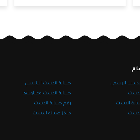
وسوف نوضح لكم أهم المميزات التي تمتلكها
خ
شركة اندست.
ام
ندست الرسمي
صيانة اندست الرئيسي
ندست
صيانة اندست وعناوينها
يانة اندست
رقم صيانة اندست
ندست
مركز صيانة اندست