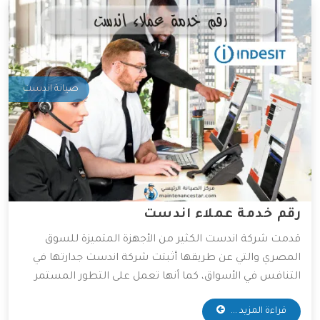
صيانة اندست
رقم خدمة عملاء اندست
قدمت شركة اندست الكثير من الأجهزة المتميزة للسوق
المصري والتي عن طريقها أثبتت شركة اندست جدارتها في
التنافس في الأسواق، كما أنها تعمل على التطور المستمر
لأجهزتها المتوفرة، و ذلك للعمل على راحة العميل بأكبر كم
قراءة المزيد ...
من التطور التكنولوجي، وقد وفرت الشركة خدمات مهمة