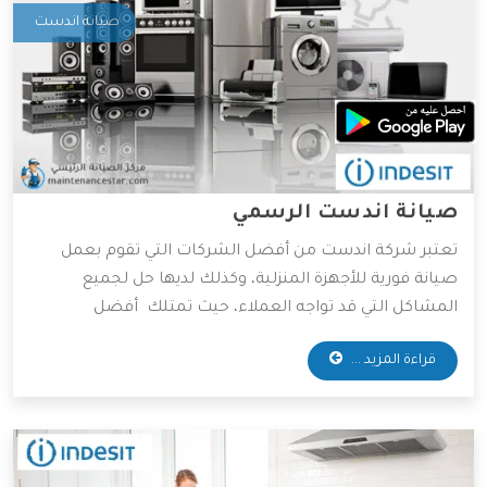
صيانة اندست
صيانة اندست الرسمي
تعتبر شركة اندست من أفضل الشركات التي تقوم بعمل
صيانة فورية للأجهزة المنزلية، وكذلك لديها حل لجميع
المشاكل التي قد تواجه العملاء، حيث تمتلك أفضل
المهندسين والخبراء المتخصصين في صيانة جميع الأجهزة
قراءة المزيد ...
الكهربائية، واعتماداً على آراء الكثير من العملاء فهي الأفضل
دائمًا في عمليات الصيانة، وسوف نعرض لكم مميزات شركة
اندست، فتابعونا.