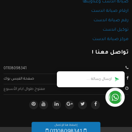
صيانة اندست وعناوينها
ارقام صيانة اندست
رقم صيانة اندست
توكيل اندست
مركز صيانة اندست
تواصل معنا !
01108098341
صفحة الفيس بوك
مفتوح طوال ايام الأسبوع
إضغط هنا للإتصال