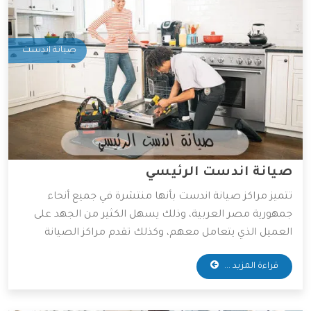
صيانة اندست
صيانة اندست الرئيسي
تتميز مراكز صيانة اندست بأنها منتشرة في جميع أنحاء
جمهورية مصر العربية، وذلك يسهل الكثير من الجهد على
العميل الذي يتعامل معهم، وكذلك تقدم مراكز الصيانة
قطع غيار أصلية وخدمات صيانة بأقل الأسعار الممكنة،
قراءة المزيد ...
ولذلك يفضل التعامل معها الكثير من العملاء، وسوف
نوضح لكم أهم المميزات التي تمتلكها شركة اندست.