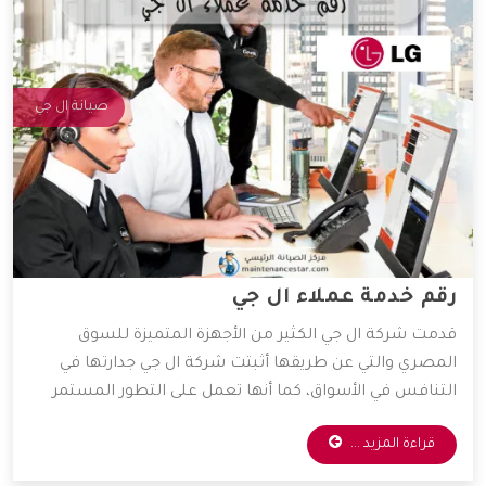
صيانة ال جي
رقم خدمة عملاء ال جي
قدمت شركة ال جي الكثير من الأجهزة المتميزة للسوق
المصري والتي عن طريقها أثبتت شركة ال جي جدارتها في
التنافس في الأسواق، كما أنها تعمل على التطور المستمر
لأجهزتها المتوفرة، و ذلك للعمل على راحة العميل بأكبر كم
قراءة المزيد ...
من التطور التكنولوجي، وقد وفرت الشركة خدمات مهمة
سنعرفها من خلال المقال التالي.