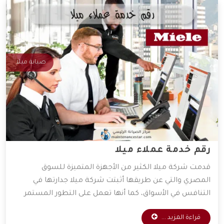
صيانة ميلا
رقم خدمة عملاء ميلا
قدمت شركة ميلا الكثير من الأجهزة المتميزة للسوق
المصري والتي عن طريقها أثبتت شركة ميلا جدارتها في
التنافس في الأسواق، كما أنها تعمل على التطور المستمر
لأجهزتها المتوفرة، و ذلك للعمل على راحة العميل بأكبر كم
قراءة المزيد ...
من التطور التكنولوجي، وقد وفرت الشركة خدمات مهمة