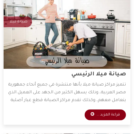
صيانة ميلا
صيانة ميلا الرئيسي
تتميز مراكز صيانة ميلا بأنها منتشرة في جميع أنحاء جمهورية
مصر العربية، وذلك يسهل الكثير من الجهد على العميل الذي
يتعامل معهم، وكذلك تقدم مراكز الصيانة قطع غيار أصلية
وخدمات صيانة بأقل الأسعار الممكنة، ولذلك يفضل التعامل
قراءة المزيد ...
معها الكثير من العملاء، وسوف نوضح لكم أهم المميزات
التي تمتلكها شركة ميلا.