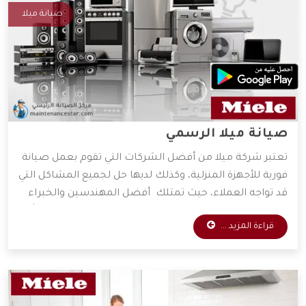
صيانة ميلا
صيانة ميلا الرسمي
تعتبر شركة ميلا من أفضل الشركات التي تقوم بعمل صيانة
فورية للأجهزة المنزلية، وكذلك لديها حل لجميع المشاكل التي
قد تواجه العملاء، حيث تمتلك أفضل المهندسين والخبراء
المتخصصين في صيانة جميع الأجهزة الكهربائية، واعتماداً
قراءة المزيد ...
على آراء الكثير من العملاء فهي الأفضل دائمًا في عمليات
الصيانة، وسوف نعرض لكم مميزات شركة ميلا، فتابعونا.