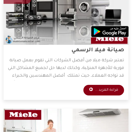
صيانة ميلا الرسمي
تعتبر شركة ميلا من أفضل الشركات التي تقوم بعمل صيانة
فورية للأجهزة المنزلية، وكذلك لديها حل لجميع المشاكل التي
قد تواجه العملاء، حيث تمتلك أفضل المهندسين والخبراء
المتخصصين في صيانة جميع الأجهزة الكهربائية، واعتماداً
قراءة المزيد ...
على آراء الكثير من العملاء فهي الأفضل دائمًا في عمليات
الصيانة، وسوف نعرض لكم مميزات شركة ميلا، فتابعونا.