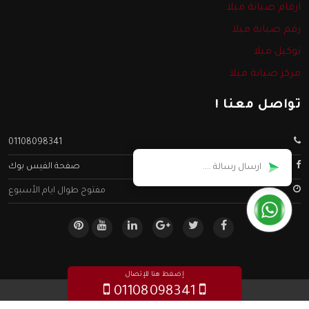
ارقام صيانة ميلا
رقم صيانة ميلا
توكيل ميلا
مركز صيانة ميلا
تواصل معنا !
01108098341
صفحة الفيس بوك
مفتوح طوال ايام الأسبوع
إضغط هنا للإتصال
01108098341
جميع الحقوق محفوظه ©
صيانة ميلا