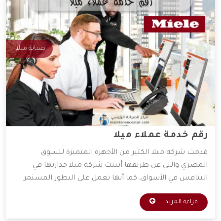
صيانة ميلا
رقم خدمة عملاء ميلا
قدمت شركة ميلا الكثير من الأجهزة المتميزة للسوق
المصري والتي عن طريقها أثبتت شركة ميلا جدارتها في
التنافس في الأسواق، كما أنها تعمل على التطور المستمر
لأجهزتها المتوفرة، و ذلك للعمل على راحة العميل بأكبر كم
قراءة المزيد ...
من التطور التكنولوجي، وقد وفرت الشركة خدمات مهمة
سنعرفها من خلال المقال التالي.