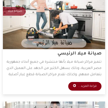
صيانة ميلا
صيانة ميلا الرئيسي
تتميز مراكز صيانة ميلا بأنها منتشرة في جميع أنحاء جمهورية
مصر العربية، وذلك يسهل الكثير من الجهد على العميل الذي
يتعامل معهم، وكذلك تقدم مراكز الصيانة قطع غيار أصلية
وخدمات صيانة بأقل الأسعار الممكنة، ولذلك يفضل التعامل
قراءة المزيد ...
معها الكثير من العملاء، وسوف نوضح لكم أهم المميزات
التي تمتلكها شركة ميلا.