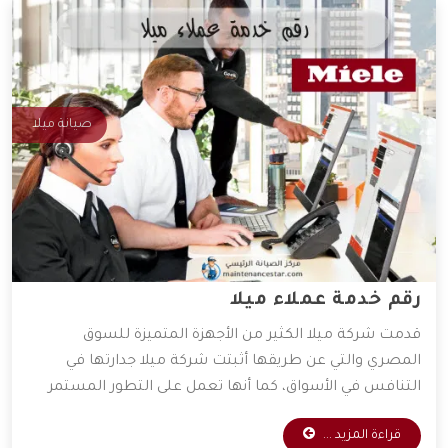
صيانة ميلا
رقم خدمة عملاء ميلا
قدمت شركة ميلا الكثير من الأجهزة المتميزة للسوق
المصري والتي عن طريقها أثبتت شركة ميلا جدارتها في
التنافس في الأسواق، كما أنها تعمل على التطور المستمر
لأجهزتها المتوفرة، و ذلك للعمل على راحة العميل بأكبر كم
قراءة المزيد ...
من التطور التكنولوجي، وقد وفرت الشركة خدمات مهمة