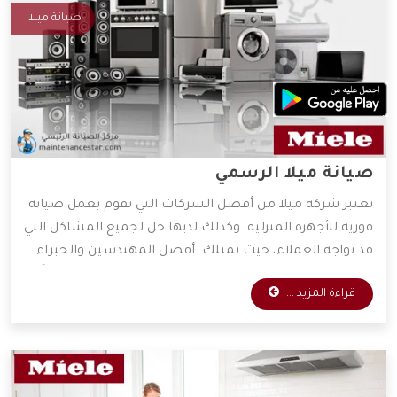
صيانة ميلا
صيانة ميلا الرسمي
تعتبر شركة ميلا من أفضل الشركات التي تقوم بعمل صيانة
فورية للأجهزة المنزلية، وكذلك لديها حل لجميع المشاكل التي
قد تواجه العملاء، حيث تمتلك أفضل المهندسين والخبراء
المتخصصين في صيانة جميع الأجهزة الكهربائية، واعتماداً
قراءة المزيد ...
على آراء الكثير من العملاء فهي الأفضل دائمًا في عمليات
الصيانة، وسوف نعرض لكم مميزات شركة ميلا، فتابعونا.