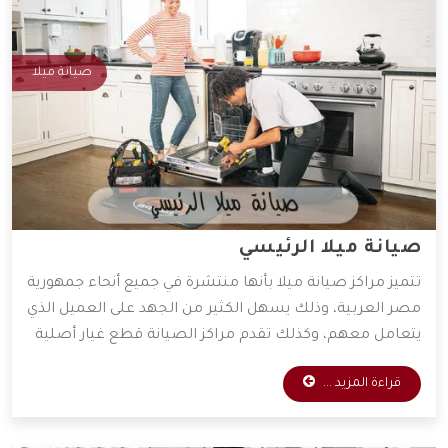
صيانة ميلا
صيانة ميلا الرئيسي
تتميز مراكز صيانة ميلا بأنها منتشرة في جميع أنحاء جمهورية
مصر العربية، وذلك يسهل الكثير من الجهد على العميل الذي
يتعامل معهم، وكذلك تقدم مراكز الصيانة قطع غيار أصلية
وخدمات صيانة بأقل الأسعار الممكنة، ولذلك يفضل التعامل
قراءة المزيد ...
معها الكثير من العملاء، وسوف نوضح لكم أهم المميزات
التي تمتلكها شركة ميلا.