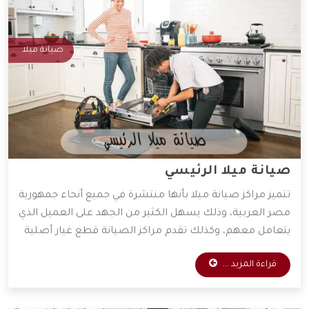
صيانة ميلا
صيانة ميلا الرئيسي
تتميز مراكز صيانة ميلا بأنها منتشرة في جميع أنحاء جمهورية
مصر العربية، وذلك يسهل الكثير من الجهد على العميل الذي
يتعامل معهم، وكذلك تقدم مراكز الصيانة قطع غيار أصلية
وخدمات صيانة بأقل الأسعار الممكنة، ولذلك يفضل التعامل
قراءة المزيد ...
معها الكثير من العملاء، وسوف نوضح لكم أهم المميزات
التي تمتلكها شركة ميلا.