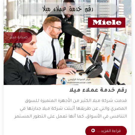
صيانة ميلا
رقم خدمة عملاء ميلا
قدمت شركة ميلا الكثير من الأجهزة المتميزة للسوق
المصري والتي عن طريقها أثبتت شركة ميلا جدارتها في
التنافس في الأسواق، كما أنها تعمل على التطور المستمر
لأجهزتها المتوفرة، و ذلك للعمل على راحة العميل بأكبر كم
قراءة المزيد ...
من التطور التكنولوجي، وقد وفرت الشركة خدمات مهمة