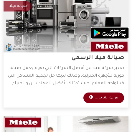
صيانة ميلا
صيانة ميلا الرسمي
تعتبر شركة ميلا من أفضل الشركات التي تقوم بعمل صيانة
فورية للأجهزة المنزلية، وكذلك لديها حل لجميع المشاكل التي
قد تواجه العملاء، حيث تمتلك أفضل المهندسين والخبراء
المتخصصين في صيانة جميع الأجهزة الكهربائية، واعتماداً
قراءة المزيد ...
على آراء الكثير من العملاء فهي الأفضل دائمًا في عمليات
الصيانة، وسوف نعرض لكم مميزات شركة ميلا، فتابعونا.