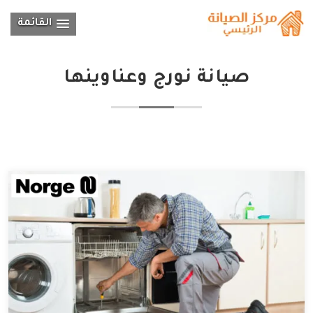
القائمة
صيانة نورج وعناوينها