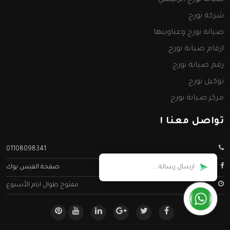
شركة نورج
صيانة نورج وعناوينها
ارقام صيانة نورج
رقم صيانة نورج
توكيل نورج
مركز صيانة نورج
تواصل معنا !
01108098341
صفحة الفيس بوك
مفتوح طوال ايام الأسبوع