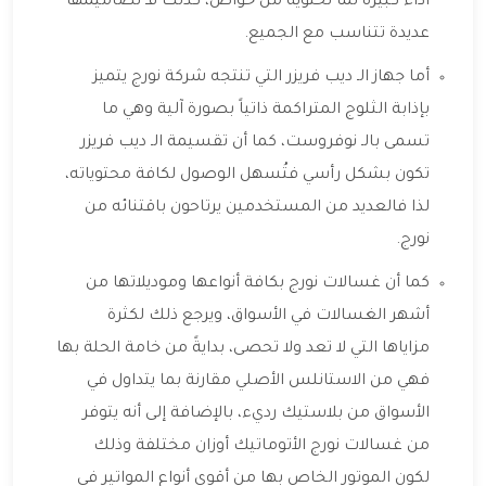
أداء كبيرة لما تحتوية من خواص، كذلك فـ تصاميمها
عديدة تتناسب مع الجميع.
أما جهاز الـ ديب فريزر التي تنتجه شركة نورج يتميز
بإذابة الثلوج المتراكمة ذاتياً بصورة آلية وهي ما
تسمى بالـ نوفروست، كما أن تقسيمة الـ ديب فريزر
تكون بشكل رأسي فتُسهل الوصول لكافة محتوياته،
لذا فالعديد من المستخدمين يرتاحون باقتنائه من
نورج.
كما أن غسالات نورج بكافة أنواعها وموديلاتها من
أشهر الغسالات في الأسواق، ويرجع ذلك لكثرة
مزاياها التي لا تعد ولا تحصى، بدايةً من خامة الحلة بها
فهي من الاستانلس الأصلي مقارنة بما يتداول في
الأسواق من بلاستيك رديء، بالإضافة إلى أنه يتوفر
من غسالات نورج الأتوماتيك أوزان مختلفة وذلك
لكون الموتور الخاص بها من أقوى أنواع المواتير في