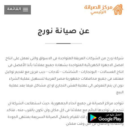
القائمة
عن
صيانة نورج
شركة
نورج
من الشركات العريقة المتواجدة فى الاسواق والتى تعمل على انتاج
افضل الاجهزة الكهربائية المتواجدة بشهادة جميع عملائنا بأننا الأفضل فى
انتاج الغسالات – البوتجازات – الشاشات – ثلاجات – ديب فريزر مع تقديم توكيل
معتمد فى جميع محافظات جمهورية مصر العربية لتسهيل عملية الشراء
دون ان يتم التعرض الى عملية الغش التجاري او اى مشاكل فيما بعد عملية
البيع.
تتواجد مراكز الصيانة فى جميع انحاء الجمهورية ،حيث استطاعت الشركة ان
تنجح فى تواجدها الدائم مع عملائنا فى كل مكان وان تكون بالقرب منه ، فتاكد
انك سوف تجد اقرب فرع لك للقيام باعمال الصيانة السريعة بمنتهى الجودة
والكفاءة والاتقان فى اقل وقت ممكن.