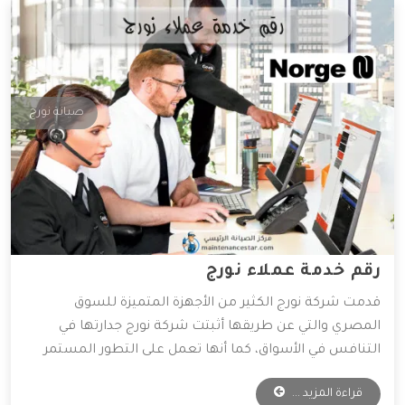
صيانة نورج
رقم خدمة عملاء نورج
قدمت شركة نورج الكثير من الأجهزة المتميزة للسوق
المصري والتي عن طريقها أثبتت شركة نورج جدارتها في
التنافس في الأسواق، كما أنها تعمل على التطور المستمر
لأجهزتها المتوفرة، و ذلك للعمل على راحة العميل بأكبر كم
قراءة المزيد ...
من التطور التكنولوجي، وقد وفرت الشركة خدمات مهمة