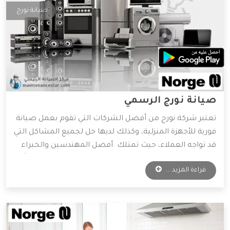
صيانة نورج
صيانة نورج الرسمي
تعتبر شركة نورج من أفضل الشركات التي تقوم بعمل صيانة
فورية للأجهزة المنزلية، وكذلك لديها حل لجميع المشاكل التي
قد تواجه العملاء، حيث تمتلك أفضل المهندسين والخبراء
المتخصصين في صيانة جميع الأجهزة الكهربائية، واعتماداً
قراءة المزيد ...
على آراء الكثير من العملاء فهي الأفضل دائمًا في عمليات
الصيانة، وسوف نعرض لكم مميزات شركة نورج، فتابعونا.