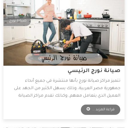
صيانة نورج
صيانة نورج الرئيسي
تتميز مراكز صيانة نورج بأنها منتشرة في جميع أنحاء
جمهورية مصر العربية، وذلك يسهل الكثير من الجهد على
العميل الذي يتعامل معهم، وكذلك تقدم مراكز الصيانة
قطع غيار أصلية وخدمات صيانة بأقل الأسعار الممكنة،
قراءة المزيد ...
ولذلك يفضل التعامل معها الكثير من العملاء، وسوف
نوضح لكم أهم المميزات التي تمتلكها شركة نورج.