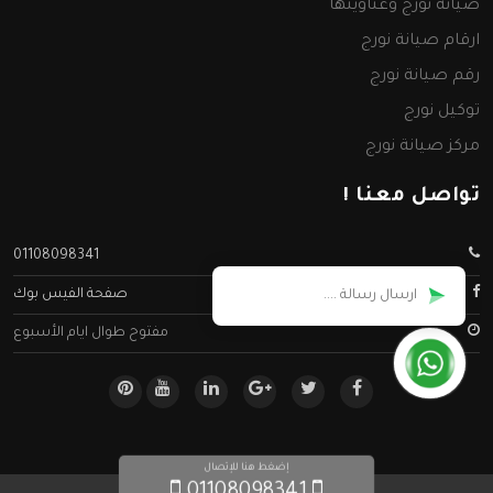
صيانة نورج وعناوينها
ارقام صيانة نورج
رقم صيانة نورج
توكيل نورج
مركز صيانة نورج
تواصل معنا !
01108098341
صفحة الفيس بوك
مفتوح طوال ايام الأسبوع
إضغط هنا للإتصال