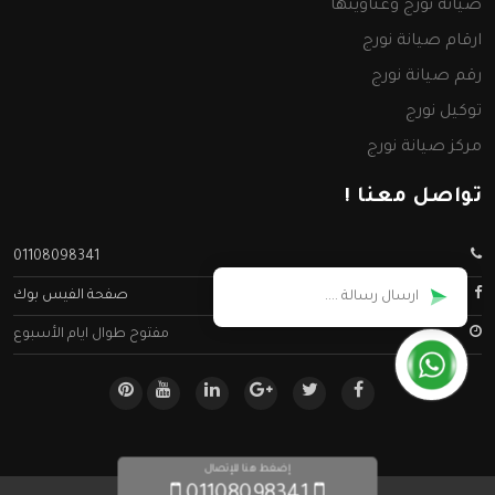
صيانة نورج وعناوينها
ارقام صيانة نورج
رقم صيانة نورج
توكيل نورج
مركز صيانة نورج
تواصل معنا !
01108098341
صفحة الفيس بوك
مفتوح طوال ايام الأسبوع
إضغط هنا للإتصال