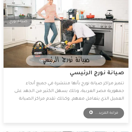
صيانة نورج
صيانة نورج الرئيسي
تتميز مراكز صيانة نورج بأنها منتشرة في جميع أنحاء
جمهورية مصر العربية، وذلك يسهل الكثير من الجهد على
العميل الذي يتعامل معهم، وكذلك تقدم مراكز الصيانة
قطع غيار أصلية وخدمات صيانة بأقل الأسعار الممكنة،
قراءة المزيد ...
ولذلك يفضل التعامل معها الكثير من العملاء، وسوف
نوضح لكم أهم المميزات التي تمتلكها شركة نورج.