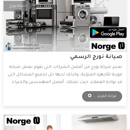
صيانة نورج
صيانة نورج الرسمي
تعتبر شركة نورج من أفضل الشركات التي تقوم بعمل صيانة
فورية للأجهزة المنزلية، وكذلك لديها حل لجميع المشاكل التي
قد تواجه العملاء، حيث تمتلك أفضل المهندسين والخبراء
المتخصصين في صيانة جميع الأجهزة الكهربائية، واعتماداً
قراءة المزيد ...
على آراء الكثير من العملاء فهي الأفضل دائمًا في عمليات
الصيانة، وسوف نعرض لكم مميزات شركة نورج، فتابعونا.