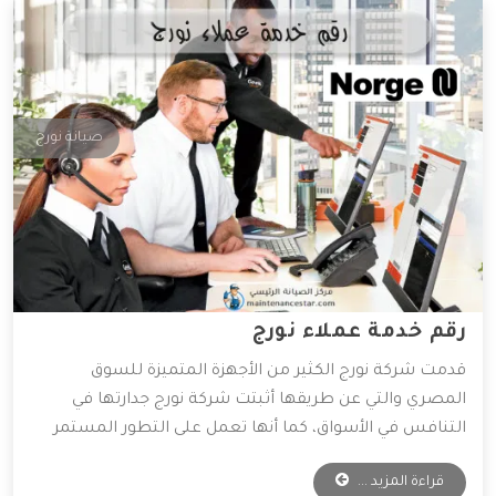
صيانة نورج
رقم خدمة عملاء نورج
قدمت شركة نورج الكثير من الأجهزة المتميزة للسوق
المصري والتي عن طريقها أثبتت شركة نورج جدارتها في
التنافس في الأسواق، كما أنها تعمل على التطور المستمر
لأجهزتها المتوفرة، و ذلك للعمل على راحة العميل بأكبر كم
قراءة المزيد ...
من التطور التكنولوجي، وقد وفرت الشركة خدمات مهمة