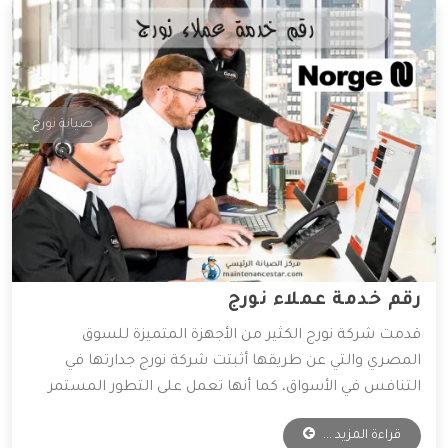
صيانة نورج
رقم خدمة عملاء نورج
قدمت شركة نورج الكثير من الأجهزة المتميزة للسوق
المصري والتي عن طريقها أثبتت شركة نورج جدارتها في
التنافس في الأسواق، كما أنها تعمل على التطور المستمر
لأجهزتها المتوفرة، و ذلك للعمل على راحة العميل بأكبر كم
قراءة المزيد ...
من التطور التكنولوجي، وقد وفرت الشركة خدمات مهمة