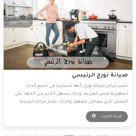
صيانة نورج
صيانة نورج الرئيسي
تتميز مراكز صيانة نورج بأنها منتشرة في جميع أنحاء
جمهورية مصر العربية، وذلك يسهل الكثير من الجهد على
العميل الذي يتعامل معهم، وكذلك تقدم مراكز الصيانة
قطع غيار أصلية وخدمات صيانة بأقل الأسعار الممكنة،
قراءة المزيد ...
ولذلك يفضل التعامل معها الكثير من العملاء، وسوف
نوضح لكم أهم المميزات التي تمتلكها شركة نورج.