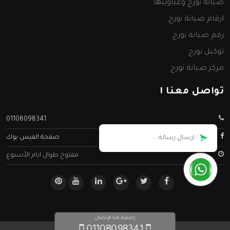
صيانة نورج وعناوينها
ارقام صيانة نورج
رقم صيانة نورج
توكيل نورج
مركز صيانة نورج
تواصل معنا !
01108098341
صفحة الفيس بوك
مفتوح طوال ايام الأسبوع
إضغط هنا للإتصال