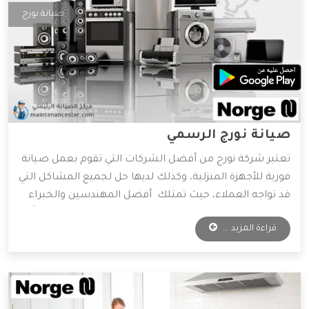
صيانة نورج
صيانة نورج الرسمي
تعتبر شركة نورج من أفضل الشركات التي تقوم بعمل صيانة
فورية للأجهزة المنزلية، وكذلك لديها حل لجميع المشاكل التي
قد تواجه العملاء، حيث تمتلك أفضل المهندسين والخبراء
المتخصصين في صيانة جميع الأجهزة الكهربائية، واعتماداً
قراءة المزيد ...
على آراء الكثير من العملاء فهي الأفضل دائمًا في عمليات
الصيانة، وسوف نعرض لكم مميزات شركة نورج، فتابعونا.