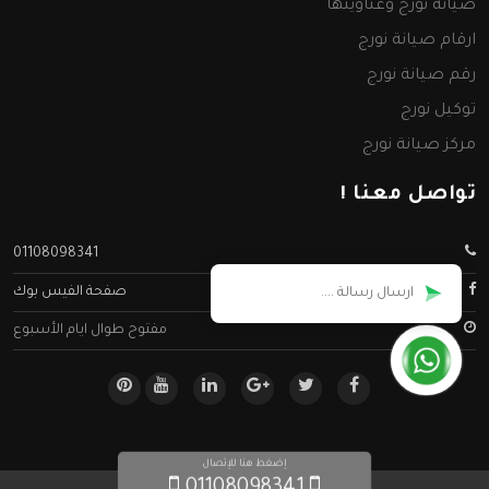
صيانة نورج وعناوينها
ارقام صيانة نورج
رقم صيانة نورج
توكيل نورج
مركز صيانة نورج
تواصل معنا !
01108098341
صفحة الفيس بوك
مفتوح طوال ايام الأسبوع
إضغط هنا للإتصال