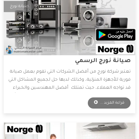
صيانة نورج
صيانة نورج الرسمي
تعتبر شركة نورج من أفضل الشركات التي تقوم بعمل صيانة
فورية للأجهزة المنزلية، وكذلك لديها حل لجميع المشاكل التي
قد تواجه العملاء، حيث تمتلك أفضل المهندسين والخبراء
المتخصصين في صيانة جميع الأجهزة الكهربائية، واعتماداً
قراءة المزيد ...
على آراء الكثير من العملاء فهي الأفضل دائمًا في عمليات
الصيانة، وسوف نعرض لكم مميزات شركة نورج، فتابعونا.