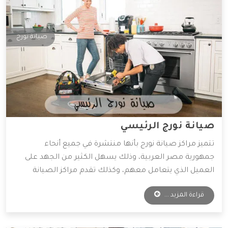
صيانة نورج
صيانة نورج الرئيسي
تتميز مراكز صيانة نورج بأنها منتشرة في جميع أنحاء
جمهورية مصر العربية، وذلك يسهل الكثير من الجهد على
العميل الذي يتعامل معهم، وكذلك تقدم مراكز الصيانة
قطع غيار أصلية وخدمات صيانة بأقل الأسعار الممكنة،
قراءة المزيد ...
ولذلك يفضل التعامل معها الكثير من العملاء، وسوف
نوضح لكم أهم المميزات التي تمتلكها شركة نورج.