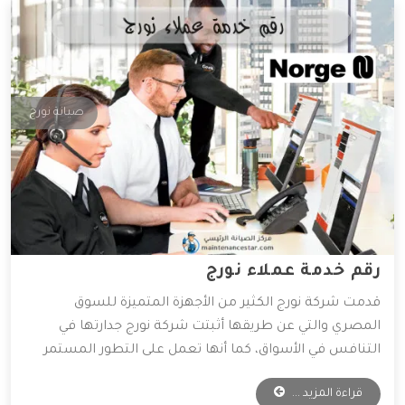
صيانة نورج
رقم خدمة عملاء نورج
قدمت شركة نورج الكثير من الأجهزة المتميزة للسوق
المصري والتي عن طريقها أثبتت شركة نورج جدارتها في
التنافس في الأسواق، كما أنها تعمل على التطور المستمر
لأجهزتها المتوفرة، و ذلك للعمل على راحة العميل بأكبر كم
قراءة المزيد ...
من التطور التكنولوجي، وقد وفرت الشركة خدمات مهمة