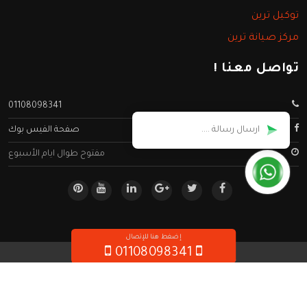
توكيل ترين
مركز صيانة ترين
تواصل معنا !
01108098341
صفحة الفيس بوك
مفتوح طوال ايام الأسبوع
إضغط هنا للإتصال
01108098341
جميع الحقوق محفوظه ©
صيانة ترين