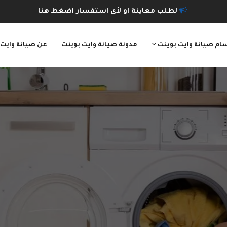
لطلب معاينة او لأى استفسار اضغط هنا
ام صيانة وايت بوينت
مدونة صيانة وايت بوينت
عن صيانة وايت 
فنيين
خبرة
وكفاءة
ا يلزم من المهارات والدراية الفنية الكاملة و يملكو