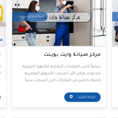
صيانة وايت بوينت
مركز صيانة وايت بوينت
ص
سابقاً كانت العلامات التجارية للأجهزة المنزلية
ا
محدودة، ولكن الآن أصبحت الأسواق المصرية
ا
مليئة بالكثير من الماركات التي أصبحت سبباً
ب
للعميل للقيام بمقارنة قبل شراء أي جهاز منزلي،
و
لكن تظل وايت بوينت معروفة بروعة أجهزتها من
ا
قراءة المزيد ...
خامات وكفاءة أداء، لهذا فقد توسعت بشكلٍ
ا
سريع في السوق العربية، ومعاً سنعرف كفاءة
ه
مراكزها للصيانة.
غ