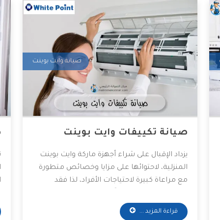
صيانة وايت بوينت
صيانة تكييفات وايت بوينت
ص
يزداد الإقبال على شراء أجهزة ماركة وايت بوينت
ت
المنزلية، لاحتوائها على مزايا وخصائص متطورة
ا
مع مراعاة كبيرة لاحتياجات الأفراد، لذا فقد
ا
اجتاحت الأسواق سريعاً عكس ماركات أخرى ما
ش
زالت حتى الآن غير معروفة لدى العديد، وتأتي وايت
ا
قراءة المزيد ...
بوينت بخدمات أيضاً رائعة كـ كفاءة أجهزتها بين
ه