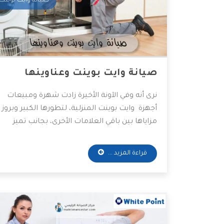
صيانة وايت بوينت
صيانة وايت بوينت وعناوينها
نرى أنه وفي الآونة الأخيرة زادت شهرة ومبيعات
أجهزة وايت بوينت المنزلية، لتطورها الكبير وبروز
مزاياها بين باقي العلامات الأخرى، بجانب تميز
خدماتها للصيانة وخدمات ما بعد البيع والكثير
من أسباب اختيار العميل لها وثقته الكبيرة بها
قراءة المزيد ...
وبما تنتجه، وفي هذا المقال سنقوم بتوضيح
أماكن والخدمات المتوفرة للصيانة.