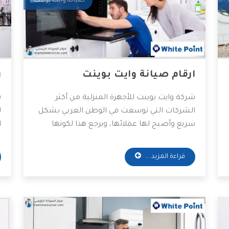
صيانة وايت بوينت
ارقام صيانة وايت بوينت
ر
شركة وايت بوينت للأجهزة المنزلية من أكثر
ش
الشركات التي توسعت في الوطن العربي بشكل
ل
سريع وأصبح لها عملائها، ويرجع هذا لكونها
ا
وثقت واثبتت مزاياها الرائعة بين منافسيها من
ت
العلامات الأخرى، لذا هناك العديد من
و
قراءة المزيد ...
المستهلكين يتساءلون حول أرقام صيانة أجهزة
ع
وايت بوينت، وهذا ما سنذكره من خلال مقالنا
ه
التالي، فتابعوا.