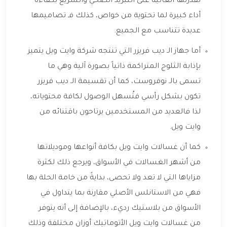
لقدرتها العالية على التبريد الصحي والسريع بكفاءة
أداء كبيرة لما تحتوية من خواص، كذلك فـ تصاميمها
عديدة تتناسب مع الجميع.
أما جهاز الـ ديب فريزر التي تنتجه شركة وايت ويل يتميز
بإذابة الثلوج المتراكمة ذاتياً بصورة آلية وهي ما
تسمى بالـ نوفروست، كما أن تقسيمة الـ ديب فريزر
تكون بشكل رأسي فتُسهل الوصول لكافة محتوياته،
لذا فالعديد من المستخدمين يرتاحون باقتنائه من
وايت ويل.
كما أن غسالات وايت ويل بكافة أنواعها وموديلاتها
من أشهر الغسالات في الأسواق، ويرجع ذلك لكثرة
مزاياها التي لا تعد ولا تحصى، بدايةً من خامة الحلة بها
فهي من الاستانلس الأصلي مقارنة بما يتداول في
الأسواق من بلاستيك رديء، بالإضافة إلى أنه يتوفر
من غسالات وايت ويل الأتوماتيك أوزان مختلفة وذلك